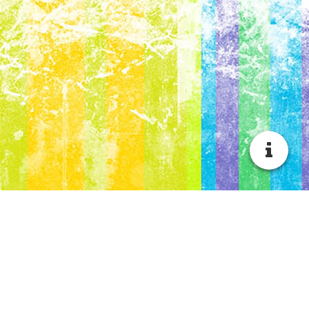
Herzlich Willkommen be
im
Atelier
KoliBri